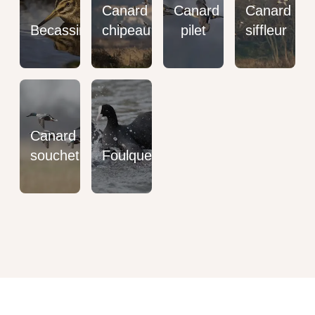
Canard
Canard
Canard
Becassine
chipeau
pilet
siffleur
Canard
souchet
Foulque