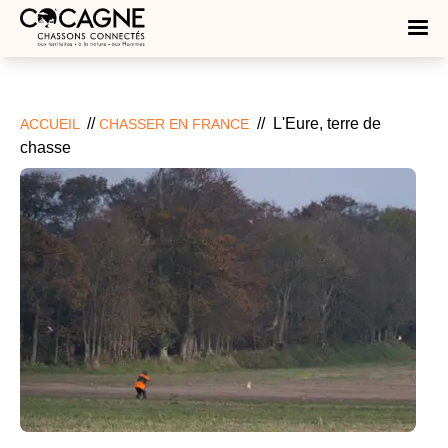
//
//
L'Eure, terre de
ACCUEIL
CHASSER EN FRANCE
chasse