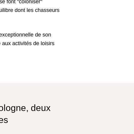
e font "coloniser"
uilibre dont les chasseurs
exceptionnelle de son
aux activités de loisirs
Sologne, deux
es