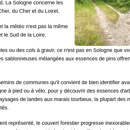
ud. La Sologne concerne les
her, du Cher et du Loiret.
et la météo n'est pas la même
et le Sud de la Loire.
es ou des cols à gravir, ce n'est pas en Sologne que vo
rres sablonneuses mélangées aux essences de pins offr
ins de communes qu'il convient de bien identifier avan
gne à pied ou à vélo, pour y découvrir des essences d'arb
paysages de landes aux marais tourbeux, la plupart des m
tés.
ment représenté, le couvert forestier progresse inexorabl