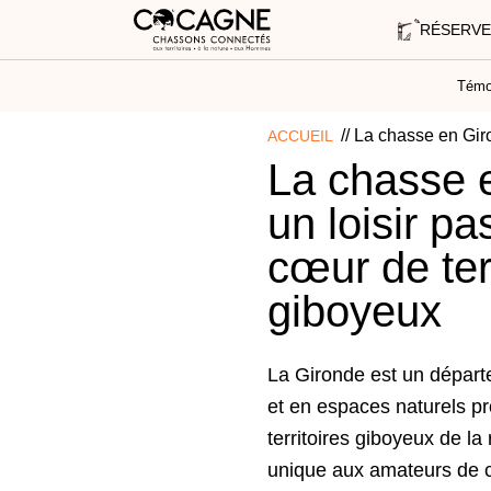
RÉSERVE
Témo
//
La chasse en Giro
ACCUEIL
La chasse 
un loisir p
cœur de ter
giboyeux
La Gironde est un départ
et en espaces naturels pr
territoires giboyeux de la
unique aux amateurs de ch