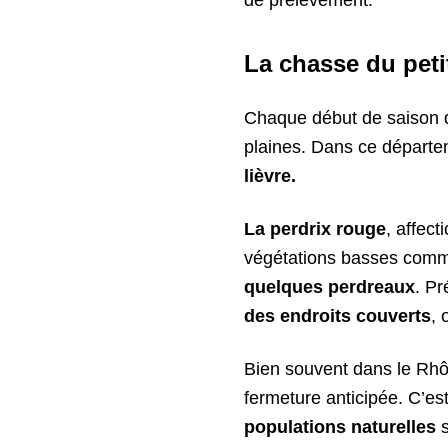
de prélèvement.
La chasse du peti
Chaque début de saison 
plaines. Dans ce départe
lièvre.
La perdrix rouge
, affect
végétations basses comm
quelques perdreaux
. P
des endroits couverts
, 
Bien souvent dans le Rh
fermeture anticipée. C’es
populations naturelles