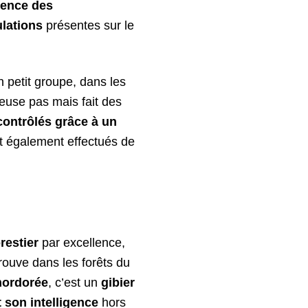
sence des
ulations
présentes sur le
n petit groupe, dans les
reuse pas mais fait des
contrôlés grâce à un
t également effectués de
restier
par excellence,
rouve dans les forêts du
mordorée
, c’est un
gibier
t son intelligence
hors