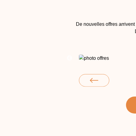
De nouvelles offres arriven
ction Mixte
hasse traditionnelle