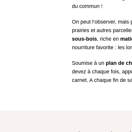
du commun !
On peut l’observer, mais p
prairies et autres parcell
sous-bois
, riche en
mati
nourriture favorite : les l
Soumise à un
plan de c
devez à chaque fois, appo
carnet. A chaque fin de s