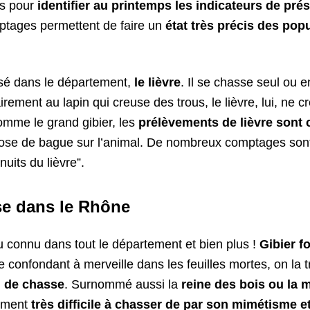
és pour
identifier au printemps les indicateurs de pré
ptages permettent de faire un
état très précis des pop
isé dans le département,
le lièvre
. Il se chasse seul ou e
rement au lapin qui creuse des trous, le lièvre, lui, ne c
omme le grand gibier, les
prélèvements de lièvre sont 
pose de bague sur l’animal. De nombreux comptages son
nuits du lièvre”.
se dans le Rhône
 connu dans tout le département et bien plus !
Gibier fo
confondant à merveille dans les feuilles mortes, on la t
n de chasse
. Surnommé aussi la
reine des bois ou la 
ement
très difficile à chasser de par son mimétisme e