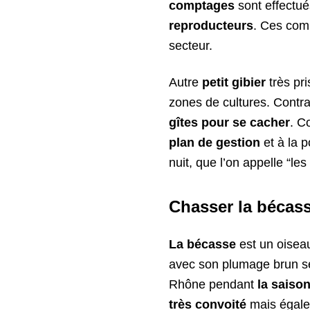
comptages
sont effectu
reproducteurs
. Ces com
secteur.
Autre
petit gibier
très pr
zones de cultures. Contrai
gîtes pour se cacher
. C
plan de gestion
et à la 
nuit, que l’on appelle “les 
Chasser la bécas
La bécasse
est un oiseau
avec son plumage brun se 
Rhône pendant
la saiso
très convoité
mais égal